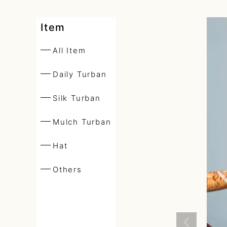
Daily Turban
Item
All Item
Silk Turban
Daily Turban
Silk Turban
Mulch Turba
Mulch Turban
Hat
Hat
Others
Others