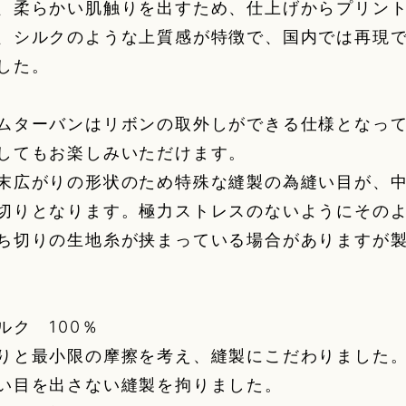
、柔らかい肌触りを出すため、仕上げからプリン
、シルクのような上質感が特徴で、国内では再現
した。
ムターバンはリボンの取外しができる仕様となっ
してもお楽しみいただけます。
末広がりの形状のため特殊な縫製の為縫い目が、
切りとなります。極力ストレスのないようにその
ち切りの生地糸が挟まっている場合がありますが
ルク 100％
りと最小限の摩擦を考え、縫製にこだわりました。
い目を出さない縫製を拘りました。