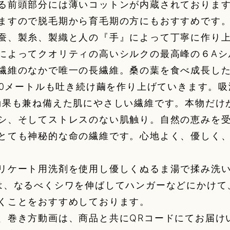
る前頭部分には薄いコットンが内蔵されております
ますので脱毛期から育毛期の方にもおすすめです
蚕、製糸、製織と人の『手』によって丁寧に作り
によってクオリティの高いシルクの最高峰の６Aシ
繊維のなかで唯一の長繊維。桑の葉を食べ成長した
200メートルも吐き続け繭を作り上げていきます。
効果も兼ね備えた肌にやさしい繊維です。本物だけ
シ、そしてストレスのない肌触り。自然の恵みを
とても神秘的な命の繊維です。心地よく、優しく
リケート用洗剤を使用し優しくぬるま湯で揉み洗
は、なるべくシワを伸ばしてハンガーなどにかけて
くことをおすすめしております。
、巻き方動画は、商品と共にQRコードにてお届け