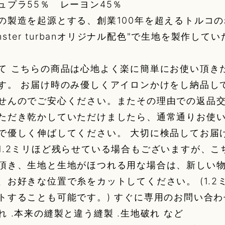
ュプラ55％ レーヨン45％
の製造を起源とする、創業100年を超えるトルコの老
monster turbanオリジナル配色"で生地を製作し
て こちらの商品は心地よく楽に簡単にお使い頂き
す。 お届け時のみ優しくアイロンかけをし納品し
せんのでご安心ください。またその理由での返品交
ただき乾かしていただけましたら、通常通りお使い
で優しく伸ばしてください。 大切に検品してお届
1.2ミリほど残らせている場合もございますが、こ
頂き、生地と生地がほつれる用な場合は、新しい物
、お好きな位置で糸をカットしてください。 (1.
トすることも可能です。) すぐに専用のお問い合わ
れ .本来の縫製と違う縫製 .生地破れ など