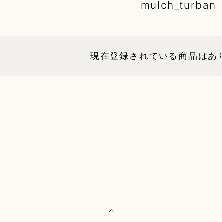
mulch_turban
活動と願い
現在登録されている商品はあ
開発ストーリー
n