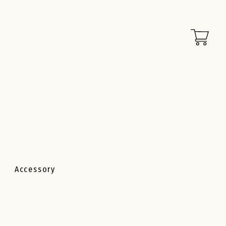
Accessory