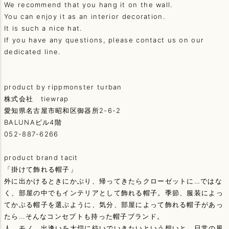
We recommend that you hang it on the wall.
You can enjoy it as an interior decoration.
It is such a nice hat.
If you have any questions, please contact us on our
dedicated line.
product by rippmonster turban
株式会社 tiewrap
愛知県名古屋市昭和区御器所2-6-2
BALUNAビル4階
052-887-6266
product brand tacit
「掛けて飾れる帽子」
外に出かけるときにかぶり、帰ってきたらクローゼットに…ではな
く、部屋の中でもインテリアとして飾れる帽子。季節、服装によっ
てかぶる帽子を選ぶように、気分、部屋によって飾れる帽子があっ
たら...そんなコンセプトも持った帽子ブランド。
人、モノ、出逢いを大切に紡いでいきたいという想いと、日常の風