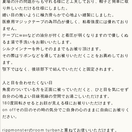
夏場の汗の問題からも守れる様にと工夫しており、帽子と簡単に取
り外しいただける仕様にしました。
縫い目の無いように極力滑らかで心地よい縫製にしました。
医療用マジックテープの為凹凸が優しく、粘着強度には優れており
ません。
テープにwaxなどの油分が付くと着圧が弱くなりますので優しくぬ
るま湯で手洗いをお願いいたします。
シルクインナーを外しそのままでもお被り頂けます。
その際はリボンなどを通してお被りいただくことをお薦めしており
ます。
顎下ではなく、後頭部下で結んでいただくと固定されます。
人と目を合わせたくない日
角度のついている方を正面に被っていただくと、ひと目を気にせず
自分の心地よい目線視線の空間でお過ごしいただけます。
180度回転させるとお顔が見える様にお被りいただけます。
on offその日のその時の気分でご自身の心のままに自由にお被りく
ださい。
rippmonsterのroom turbanと重ねてお使いいただけます。