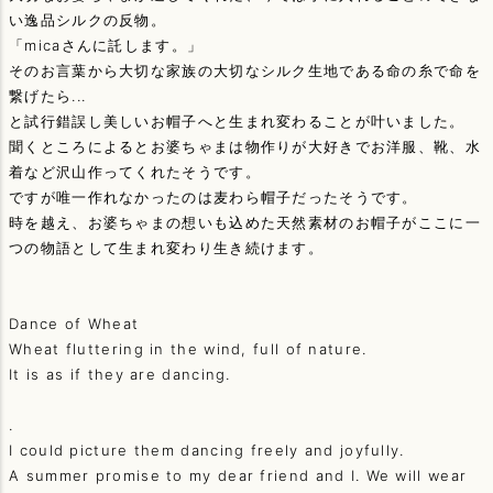
い逸品シルクの反物。
「micaさんに託します。」
そのお言葉から大切な家族の大切なシルク生地である命の糸で命を
繋げたら...
と試行錯誤し美しいお帽子へと生まれ変わることが叶いました。
聞くところによるとお婆ちゃまは物作りが大好きでお洋服、靴、水
着など沢山作ってくれたそうです。
ですが唯一作れなかったのは麦わら帽子だったそうです。
時を越え、お婆ちゃまの想いも込めた天然素材のお帽子がここに一
つの物語として生まれ変わり生き続けます。
Dance of Wheat
Wheat fluttering in the wind, full of nature.
It is as if they are dancing.
.
I could picture them dancing freely and joyfully.
A summer promise to my dear friend and I. We will wear