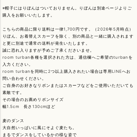
※帽子にはりぼんはついておりません。りぼんは別途ページよりご
購入をお願いいたします。
こちらの商品に限り送料は一律1,700円です。（2026年5月時点）
りぼん、お着替えスカーフを除く、別の商品と一緒に購入されます
と更に別途で通常の送料が発生いたします。
誠に恐れ入りますが予めご了承くださいませ。
room turban各種を選択された方は、通信欄へご希望のturbanを
入力ください。
room turbanを同時に2つ以上購入されたい場合は専用LINEへお
問い合わせください。
ご自身のお好きなリボンまたはスカーフなどをご使用いただいても
素敵です。
その場合のお薦めリボンサイズ
幅1.5cm 長さ130cmほど
麦のダンス
大自然いっぱいに風にそよぐ麦たち。
まるでダンスをしているかの様な姿で