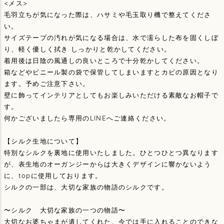
<メス>
毛羽立ちが気になった際は、ハサミや毛玉取り機で整えてくださ
い。
サイズテープの汚れが気になる場合は、水で濡らした布を固くしぼ
り、軽く優しく拭き しっかりと乾かしてください。
着用後は日陰の風通しの良いところで十分乾かしてください。
箱などやビニール製の袋で保管してしまいますとカビの原因となり
ます。予めご注意下さい。
壁に飾ってインテリアとしてもお楽しみいただける素敵なお帽子で
す。
何かございましたら専用のLINEへご連絡ください。
【シルク生地について】
特別なシルクを裏地に使用いたしました。ひとつひとつ異なります
が、表生地のオーガンジーからは大きくデザインに響かないよう
に、topに使用しております。
シルクの一部は、大切な家族の物語のシルクです。
〜シルク 大切な家族の一つの物語〜
大切なお婆ちゃまが遺してくれた、今では手に入れることのできな