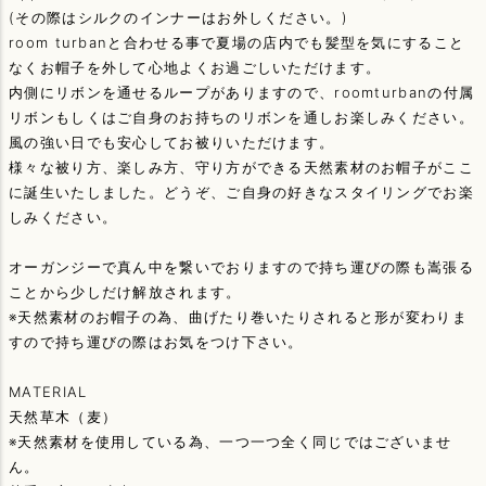
(その際はシルクのインナーはお外しください。)
room turbanと合わせる事で夏場の店内でも髪型を気にすること
なくお帽子を外して心地よくお過ごしいただけます。
内側にリボンを通せるループがありますので、roomturbanの付属
リボンもしくはご自身のお持ちのリボンを通しお楽しみください。
風の強い日でも安心してお被りいただけます。
様々な被り方、楽しみ方、守り方ができる天然素材のお帽子がここ
に誕生いたしました。どうぞ、ご自身の好きなスタイリングでお楽
しみください。
オーガンジーで真ん中を繋いでおりますので持ち運びの際も嵩張る
ことから少しだけ解放されます。
※天然素材のお帽子の為、曲げたり巻いたりされると形が変わりま
すので持ち運びの際はお気をつけ下さい。
MATERIAL
天然草木（麦）
※天然素材を使用している為、一つ一つ全く同じではございませ
ん。