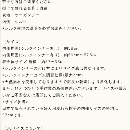
苦手な方はご遠慮ください。
掛けて飾れる金具：真鍮
表地 オーガンジー
内側 シルク
※シルク生地の説明を必ずお読みください。
【サイズ】
内側周囲(シルクインナー無し) 約58㎝
内側周囲(シルクインナー有り) 約56cm〜57.5㎝
表全体サイズ 縦横 約37〜38cm
※シルクインナーの付け方によりサイズ感は異なります。
※シルクインナーはゴム調節仕様(最大2cm)
※天然素材を使用しておりますので湿度や乾燥により変化します。
また、ひとつひとつ手作業の為個体差がございます。サイズや風合
いがご不安な方は店頭にてご購入ください。
<サイズ参考>
日本で販売されている婦人用麦わら帽子の内側サイズの平均は
57cmです。
【60サイズについて】