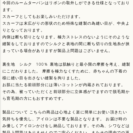
今回のルームターバンはリボンの取外しができる仕様となっており
ます。
スカーフとしてもお楽しみいただけます。
スカーフは末広がりの形状のため特殊な縫製の為縫い目が、中央よ
りとなっております。
内側は断ち切りとなります。極力ストレスのないようにそのような
縫製をしておりますのでシルクと表地の間に断ち切りの生地糸が挟
まっている場合がありますが製品上問題はございません。
裏生地 シルク 100％ 裏地は肌触りと最小限の摩擦を考え、縫製
にこだわりました。 摩擦を極力なくすために、赤ちゃんの下着の
様に縫い目を出さない縫製を拘りました。
お肌に当たる前頭部分には薄いコットンが内蔵されております。
その為、被っていただくと前頭部分に立体感がでますので脱毛期か
ら育毛期の方にもおすすめです。
製品について こちらの商品は心地よく楽に簡単にお使い頂きたい
気持ちを優先し、アイロンは不要な製品となります。 お届け時の
み優しくアイロンかけをし納品しております。その為、シワなどは
製品上問題はありませんのでご安心ください。またその理由での返