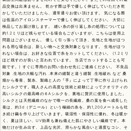
品交換は出来ません。 乾かす際は手で優しく伸ばしていただき乾
かしていただけましたら、通常通りお使い頂けます。 気になる際
は低温のアイロンスチーマーで優しく伸ばしてください。 大切に
検品してお届け致します。 縫い糸の折り返し糸の処理については
約1.2ミリほど残らせている場合もございますが、こちらは使用上
問題はございません。 優しく引っ張って頂き、生地と生地がほつ
れる用な場合は、新しい物へと交換対象となります。 生地がほつ
れない場合は、お好きな位置で糸をカットしてください。 (1.2ミリ
ほど残すのが良いと言われています。 当店でカットすることも可
能です。) すぐに専用のお問い合わせ先にご連絡ください。 不良品
対象 .生地の大幅な汚れ .本来の縫製と違う縫製 .生地破れ など 桑
畑から養蚕、製糸、製織と人の『手』によって丁寧に作り上げられ
たシルクです。職人さんの高度な技術と経験によってクオリティの
高いシルクの最高峰の６Aシルクを、裏地に贅沢に使用しました。
シルクとは天然繊維のなかで唯一の長繊維。桑の葉を食べ成長した
蚕は、約3d（デニール）という極細の糸を、約1,200メートルも吐
き続け繭を作り上げていきます。吸湿性・保湿性に優れ、冬は暖か
く、夏は涼しい、UV効果も兼ね備えた肌にやさしい繊維です。本
物だけが生み出す、上品な光沢、滑らかな風合いと適度なコシ、そ