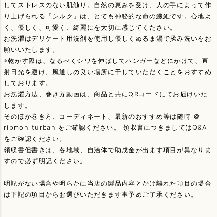
してストレスのない肌触り。自然の恵みを受け、人の手によって作
り上げられる『シルク』は、とても神秘的な命の繊維です。心地よ
く、優しく、可愛く、綺麗にを大切に感じてください。
お洗濯はデリケート用洗剤を使用し優しくぬるま湯で揉み洗いをお
願いいたします。
※乾かす際は、なるべくシワを伸ばしてハンガーなどにかけて、直
射日光を避け、風通しの良い場所に干していただくことをおすすめ
しております。
お洗濯方法、巻き方動画は、商品と共にQRコードにてお届けいた
します。
そのほか巻き方、コーディネート、最新のおすすめ等は随時 ＠
ripmon_turban をご確認ください。 領収書につきましてはQ&A
をご確認ください。
領収書但書きは、各地域、自治体で助成金が出ます項目が異なりま
すので必ず明記ください。
明記がない場合や明らかに当店の製品内容とかけ離れた項目の場合
は下記の項目からお選びいただきます事予めご了承ください。