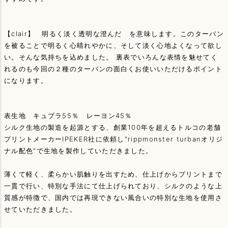
【clair】 明るく淡く透明な澄んだ を意味します。このターバン
を被ることで明るく心晴れやかに、そして淡く心地よくなって欲し
い。そんな気持ちを込めました。 裏表でいろんな表情を魅せてく
れるのも今回の２種のターバンの面白くお使いいただけるポイント
になります。
表生地 キュプラ55％ レーヨン45％
シルク生地の製造を起源とする、創業100年を超えるトルコの老舗
プリントメーカーIPEKER社に依頼し"rippmonster turbanオリジ
ナル配色"で生地を製作していただきました。
薄くて軽く、柔らかい肌触りを出すため、仕上げからプリントまで
一貫で行い、特別な手法にて仕上げられており、シルクのような上
質感が特徴で、国内では再現できない風合いの特別な生地を使用さ
せていただきました。