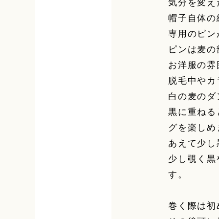
気分を変え
帽子自体の
専用のピン
ピンは麦の
お洋服の雰
脱毛中やカ
白の麦のダ
黒に重ねる
グを楽しめ
あえて少し
少し覗く黒
す。
巻く際は初