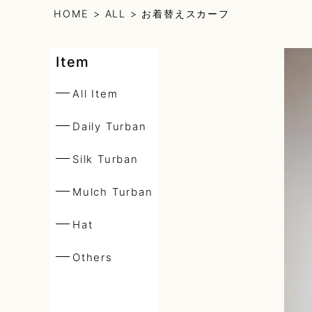
HOME
ALL
お着替えスカーフ
Daily Turban
Item
Silk Turban
All Item
Daily Turban
Mulch Turba
Silk Turban
Mulch Turban
Hat
Hat
Others
Others