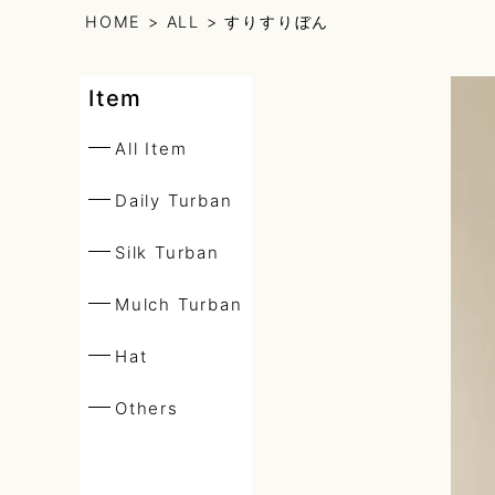
HOME
ALL
すりすりぼん
Daily Turban
Item
Silk Turban
All Item
Daily Turban
Mulch Turba
Silk Turban
Mulch Turban
Hat
Hat
Others
Others