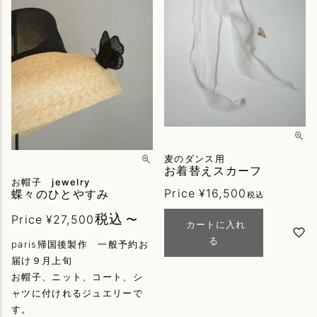
麦のダンス用
お着替えスカーフ
お帽子 jewelry
Price
¥
16,500
蝶々のひとやすみ
税込
税込
Price
¥
27,500
〜
カートに入れ
る
paris帰国後製作 一般予約お
届け９月上旬
お帽子、ニット、コート、シ
ャツに付けれるジュエリーで
す。